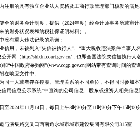
国境内注册的具有独立企业法人资格及工商行政管理部门核发的满
和健全的财务会计制度，提供（2024年度）经会计师事务所或审
来的财务状况表和纳税社保证明材料）。
动中没有重大违法记录的承诺；
商业信用，未被列入“失信被执行人”、“重大税收违法案件当事人
（http://shixin.court.gov.cn/，也即全国法院失信
a.gov.cn)和“中国政府采购网”(www.ccgp.gov.cn)网站带有
附在响应文件中。
工程展示
旗下企业
信息公开
人
责人为同一人或者存在控股、管理关系的不同单位，不得同时参加
业信用信息公示系统”中查询的公司信息、股东或投资人相关信息
工程展示
旗下企业
通知公告
招
招标信息
人
结果公示
10日至2024年11月14日，每日上午8时30分至11时30分下午15时
采购公告
信息公开
大道与演集路交叉口西南角永城市城市建设集团有限公司315室