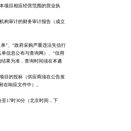
足本项目相应经营范围的营业执
计机构审计的财务审计报告（成立
名单”、“政府采购严重违法失信行
被执行人名单信息公布与查询网）、“信用
查询时间的查询结果为准，查询时间须在本遴
力资源
新闻中心
联系我们
本项目的投标（供应商须在公告发
附在响应文件中）。
聘信息
集团新闻
联系方式
才理念
媒体报道
电子地图
永城动态
00分至17时30分（北京时间，下