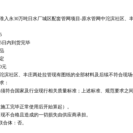
淮入永30万吨日水厂城区配套管网项目-原水管网中沱滨社区、
5
后5日内到货完毕
品
定
0元
网中沱滨社区、丰庄两处拉管现有图纸的全部材料及后续不符合现
要求：
必须符合国家及行业现行相关质量标准；上述标准、规范要求之
程施工完毕正常使用后开始算起）。
出现不合格且造成的一切损失由供应商承担。
受联合体：否。