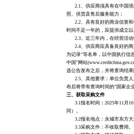
2.1、供应商须具有在中
照、供货及售后服务能力；
2.2、具有良好的商业信誉
时间不足一年的，应提供成立以
2.3、近三年内，在经营活
2.4、供应商应具备良好的
为记录”等名单，以中国执行信息公开网
中国”网站(www.creditchin
选公告发布之后，并将查询结果
首页
集团介绍
党的建设
2.5、其他要求：单位负
布后将带有查询时间的“国家企
集团简介
党群信息
三、获取采购文件
集团领导
学习资料
企业荣誉
党内学习
3.1报名时间：2025年11月
企业资质
同）。
社会责任
3.2报名地点：永城市东方
集团文化
3.3采购文件：不收取费用。