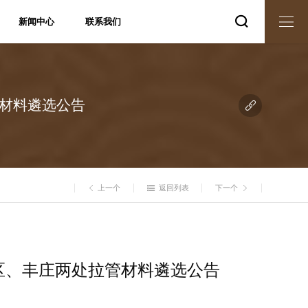

新闻中心
联系我们
集团新闻
联系方式
媒体报道
电子地图
永城动态
管材料遴选公告

上一个
返回列表
下一个



区、丰庄两处拉管材料遴选公告