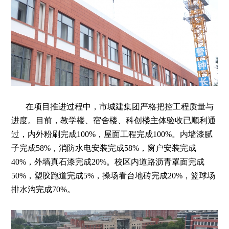
在项目推进过程中，市城建集团严格把控工程质量与
进度。目前，教学楼、宿舍楼、科创楼主体验收已顺利通
过，内外粉刷完成100%，屋面工程完成100%。内墙漆腻
子完成58%，消防水电安装完成58%，窗户安装完成
40%，外墙真石漆完成20%。校区内道路沥青罩面完成
50%，塑胶跑道完成5%，操场看台地砖完成20%，篮球场
排水沟完成70%。