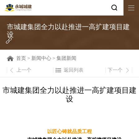

首页
市城建集团全力以赴推进一高扩建项目建
设
集团介绍


党的建设

集团简介
首页
>
新闻中心
>
集团新闻

集团领导
工程展示

党群信息
企业荣誉
上一个
返回列表
下一个



学习资料
旗下企业

工程展示
企业资质
党内学习
信息公开
社会责任

市城建集团全力以赴推进一高扩建项目建
旗下企业
设
集团文化
人力资源

通知公告
招标信息
新闻中心

招聘信息
结果公示
人才理念
联系我们

集团新闻
以匠心铸就品质工程
采购公告